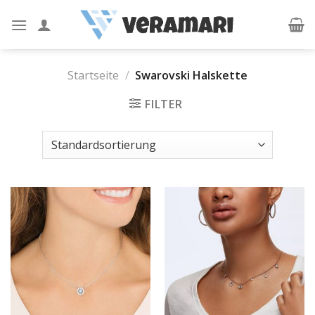
Skip
to
content
Startseite
/
Swarovski Halskette
FILTER