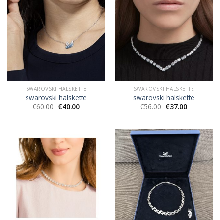
SWAROVSKI HALSKETTE
SWAROVSKI HALSKETTE
swarovski halskette
swarovski halskette
€
60.00
€
40.00
€
56.00
€
37.00