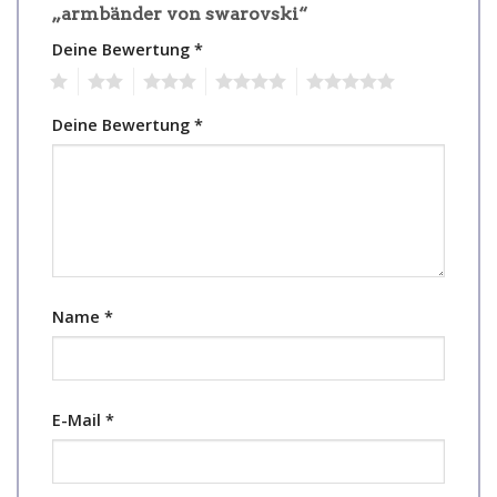
„armbänder von swarovski“
Deine Bewertung
*
1
2
3
4
5
Deine Bewertung
*
Name
*
E-Mail
*