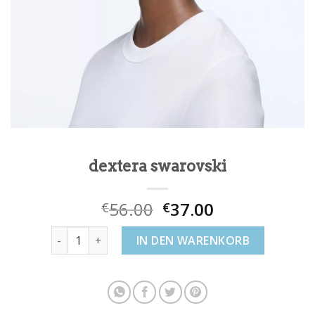
dextera swarovski
56.00
37.00
€
€
dextera swarovski Menge
IN DEN WARENKORB