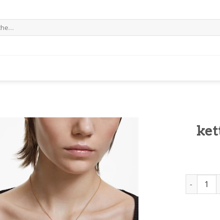
e
ket
kette von