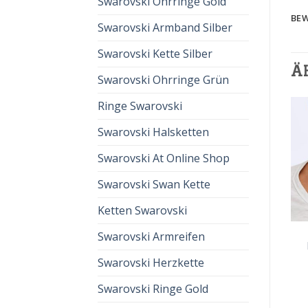
Swarovski Ohrringe Gold
BEW
Swarovski Armband Silber
Swarovski Kette Silber
Ä
Swarovski Ohrringe Grün
Ringe Swarovski
Swarovski Halsketten
Swarovski At Online Shop
Swarovski Swan Kette
Ketten Swarovski
KETTE VON SWAROVSKI
kette von swarovski
KETTE VON SWAROVSKI
Swarovski Armreifen
€
62.00
€
41.00
kette von swarovski
€
59.00
€
39.00
Swarovski Herzkette
Swarovski Ringe Gold