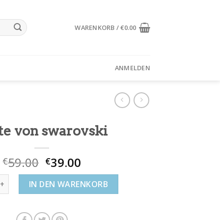
WARENKORB /
€
0.00
ANMELDEN
te von swarovski
59.00
39.00
€
€
 swarovski Menge
IN DEN WARENKORB