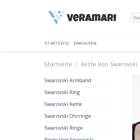
Skip
to
Such
content
nach:
STARTSEITE
EINKAUFEN
Startseite
/
Kette Von Swarovski
Swarovski Armband
Swarovski Ring
Swarovski Kette
Swarovski Ohrringe
Swarovski Ringe
Ringe Von Swarovski