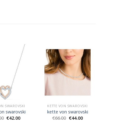
ON SWAROVSKI
KETTE VON SWAROVSKI
on swarovski
kette von swarovski
00
€
42.00
€
66.00
€
44.00