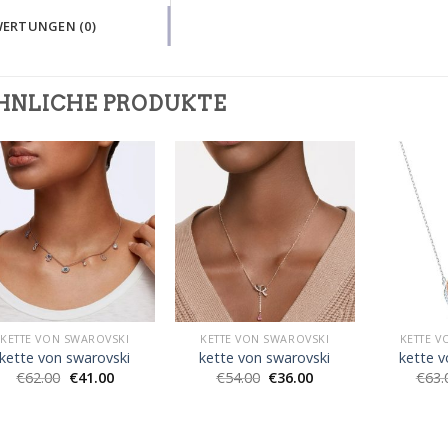
ERTUNGEN (0)
HNLICHE PRODUKTE
KETTE VON SWAROVSKI
KETTE VON SWAROVSKI
KETTE V
kette von swarovski
kette von swarovski
kette v
€
62.00
€
41.00
€
54.00
€
36.00
€
63.