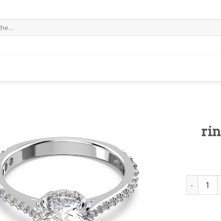
e
ri
ring von 