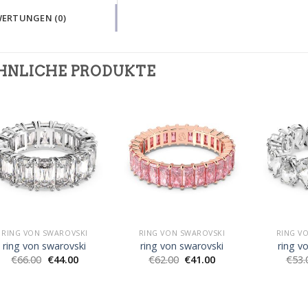
ERTUNGEN (0)
HNLICHE PRODUKTE
RING VON SWAROVSKI
RING VON SWAROVSKI
RING V
ring von swarovski
ring von swarovski
ring v
€
66.00
€
44.00
€
62.00
€
41.00
€
53.