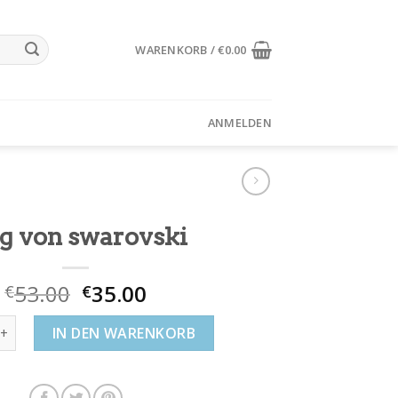
WARENKORB /
€
0.00
ANMELDEN
ng von swarovski
53.00
35.00
€
€
swarovski Menge
IN DEN WARENKORB