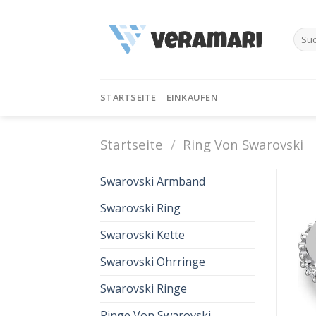
Skip
to
Such
content
nach:
STARTSEITE
EINKAUFEN
Startseite
/
Ring Von Swarovski
Swarovski Armband
Swarovski Ring
Swarovski Kette
Swarovski Ohrringe
Swarovski Ringe
Ringe Von Swarovski