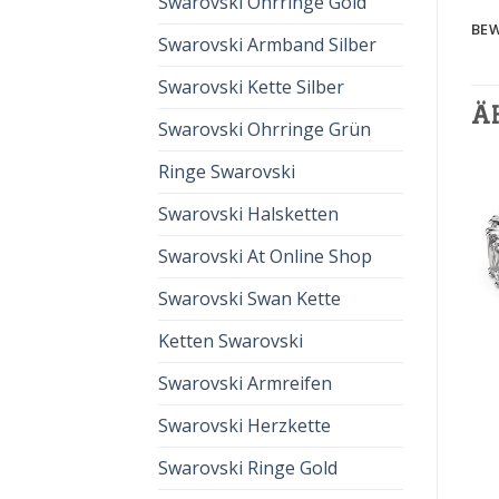
Swarovski Ohrringe Gold
BEW
Swarovski Armband Silber
Swarovski Kette Silber
Ä
Swarovski Ohrringe Grün
Ringe Swarovski
Swarovski Halsketten
Swarovski At Online Shop
Swarovski Swan Kette
Ketten Swarovski
RING VON SWAROVSKI
RING VON SWAROVSKI
Swarovski Armreifen
ring von swarovski
ring von swarovski
€
66.00
€
44.00
€
60.00
€
40.00
Swarovski Herzkette
Swarovski Ringe Gold