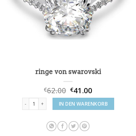
ringe von swarovski
62.00
41.00
€
€
ringe von swarovski Menge
IN DEN WARENKORB