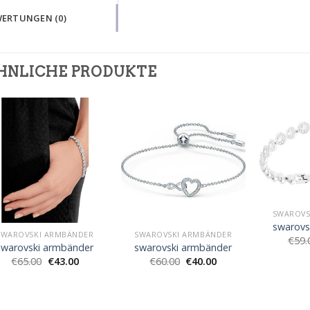
ERTUNGEN (0)
HNLICHE PRODUKTE
SWAROVS
swarovs
SWAROVSKI ARMBÄNDER
SWAROVSKI ARMBÄNDER
€
59.
swarovski armbänder
swarovski armbänder
€
65.00
€
43.00
€
60.00
€
40.00