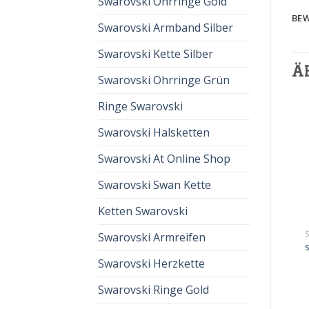
Swarovski Ohrringe Gold
BEW
Swarovski Armband Silber
Swarovski Kette Silber
Ä
Swarovski Ohrringe Grün
Ringe Swarovski
Swarovski Halsketten
Swarovski At Online Shop
Swarovski Swan Kette
Ketten Swarovski
SWAROVSKI ARMBÄNDER
SWAROVSKI ARMBÄNDER
Swarovski Armreifen
swarovski armbänder
swarovski armbänder
€
56.00
€
37.00
€
56.00
€
37.00
Swarovski Herzkette
Swarovski Ringe Gold