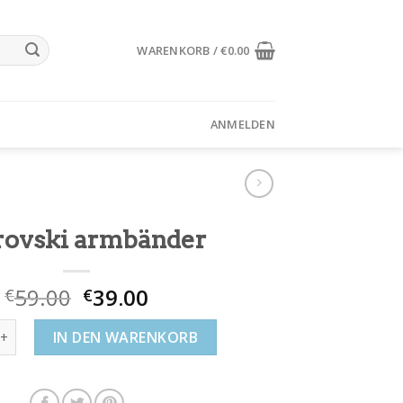
WARENKORB /
€
0.00
ANMELDEN
rovski armbänder
59.00
39.00
€
€
i armbänder Menge
IN DEN WARENKORB