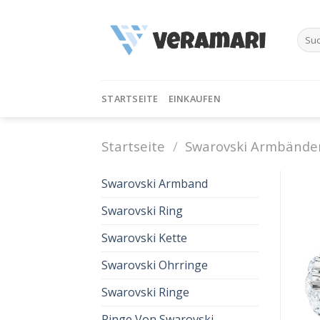
Skip
to
Such
content
nach:
STARTSEITE
EINKAUFEN
Startseite
/
Swarovski Armbände
Swarovski Armband
Swarovski Ring
Swarovski Kette
Swarovski Ohrringe
Swarovski Ringe
Ringe Von Swarovski