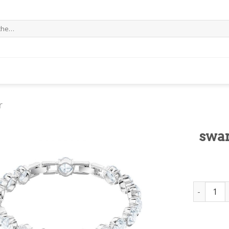
e
r
swa
swarovsk