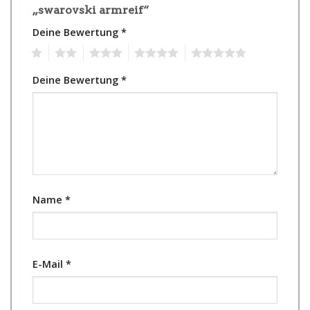
„swarovski armreif“
Deine Bewertung
*
1
2
3
4
5
Deine Bewertung
*
Name
*
E-Mail
*