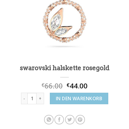
swarovski halskette rosegold
66.00
44.00
€
€
swarovski halskette rosegold Menge
IN DEN WARENKORB