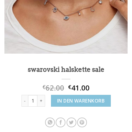
swarovski halskette sale
62.00
41.00
€
€
swarovski halskette sale Menge
IN DEN WARENKORB