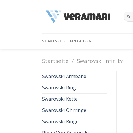
Skip
to
Such
content
nach:
STARTSEITE
EINKAUFEN
Startseite
/
Swarovski Infinity
Swarovski Armband
Swarovski Ring
Swarovski Kette
Swarovski Ohrringe
Swarovski Ringe
Ringe Von Swarovski