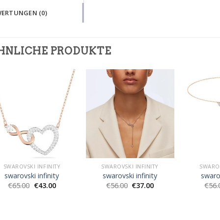
ERTUNGEN (0)
HNLICHE PRODUKTE
SWAROVSKI INFINITY
SWAROVSKI INFINITY
SWAROV
swarovski infinity
swarovski infinity
swarov
€
65.00
€
43.00
€
56.00
€
37.00
€
56.