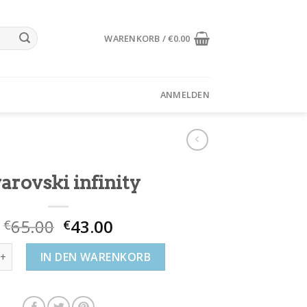
WARENKORB /
€
0.00
ANMELDEN
arovski infinity
65.00
43.00
€
€
 infinity Menge
IN DEN WARENKORB