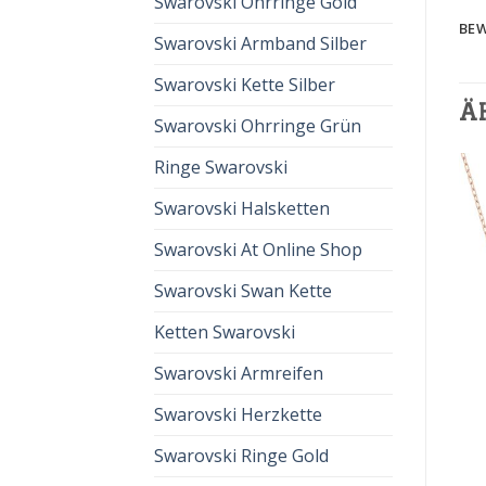
Swarovski Ohrringe Gold
BEW
Swarovski Armband Silber
Swarovski Kette Silber
Ä
Swarovski Ohrringe Grün
Ringe Swarovski
Swarovski Halsketten
Swarovski At Online Shop
Swarovski Swan Kette
Ketten Swarovski
SWAROVSKI INFINITY
SWAROVSKI INFINITY
Swarovski Armreifen
swarovski infinity
swarovski infinity
€
53.00
€
35.00
€
57.00
€
38.00
Swarovski Herzkette
Swarovski Ringe Gold