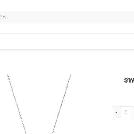
e
sw
swarovski