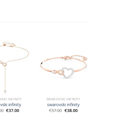
SKI INFINITY
SWAROVSKI INFINITY
ski infinity
swarovski infinity
00
€
37.00
€
57.00
€
38.00