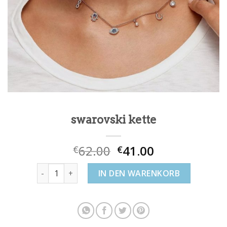
swarovski kette
62.00
41.00
€
€
swarovski kette Menge
IN DEN WARENKORB