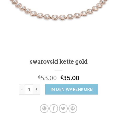
swarovski kette gold
53.00
35.00
€
€
swarovski kette gold Menge
IN DEN WARENKORB