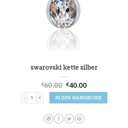
swarovski kette silber
60.00
40.00
€
€
swarovski kette silber Menge
IN DEN WARENKORB