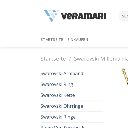
Skip
to
Such
content
nach:
STARTSEITE
EINKAUFEN
Startseite
/
Swarovski Millenia H
Swarovski Armband
Swarovski Ring
Swarovski Kette
Swarovski Ohrringe
Swarovski Ringe
Ringe Von Swarovski