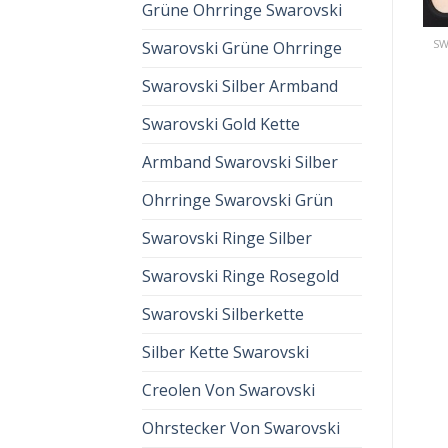
Grüne Ohrringe Swarovski
SWAROVSKI MILLENIA HALSKETTE
SWAROVSKI MILLENIA HALSKETTE
Swarovski Grüne Ohrringe
swarovski millenia
swarovski millenia
halskette
halskette
Swarovski Silber Armband
€
59.00
€
39.00
€
63.00
€
42.00
Swarovski Gold Kette
Armband Swarovski Silber
Ohrringe Swarovski Grün
Swarovski Ringe Silber
Swarovski Ringe Rosegold
Swarovski Silberkette
Silber Kette Swarovski
Creolen Von Swarovski
Ohrstecker Von Swarovski