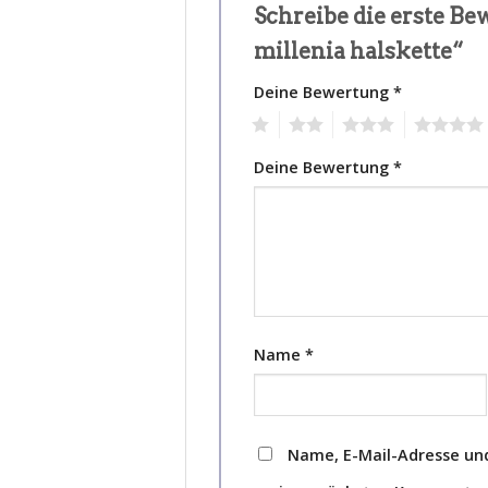
Schreibe die erste B
millenia halskette“
Deine Bewertung
*
1
2
3
4
Deine Bewertung
*
Name
*
Name, E-Mail-Adresse und