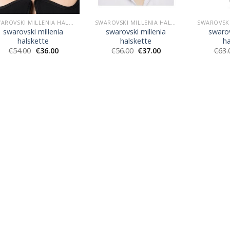
SWAROVSKI MILLENIA HALSKETTE
SWAROVSKI MILLENIA HALSKETTE
swarovski millenia
swarovski millenia
swarov
halskette
halskette
ha
€
54.00
€
36.00
€
56.00
€
37.00
€
63.