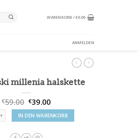
WARENKORB /
€
0.00
ANMELDEN
ki millenia halskette
59.00
39.00
€
€
 millenia halskette Menge
IN DEN WARENKORB