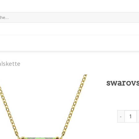
e
alskette
swarovs
swarovski