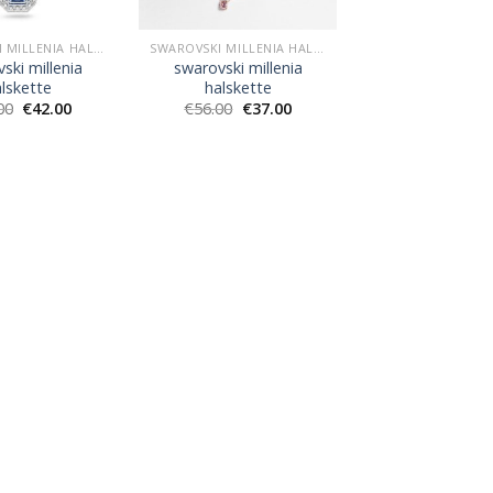
SWAROVSKI MILLENIA HALSKETTE
SWAROVSKI MILLENIA HALSKETTE
ski millenia
swarovski millenia
lskette
halskette
00
€
42.00
€
56.00
€
37.00