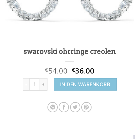
swarovski ohrringe creolen
54.00
36.00
€
€
swarovski ohrringe creolen Menge
IN DEN WARENKORB