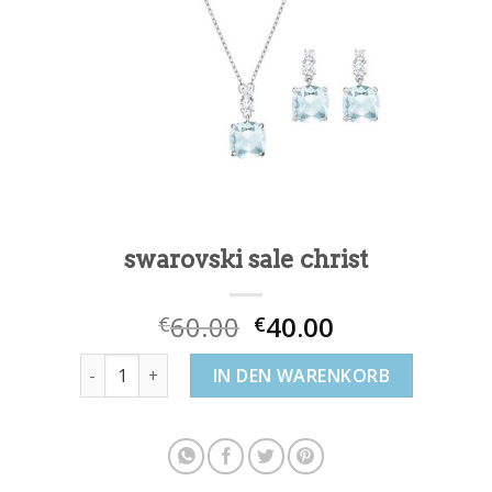
swarovski sale christ
60.00
40.00
€
€
swarovski sale christ Menge
IN DEN WARENKORB