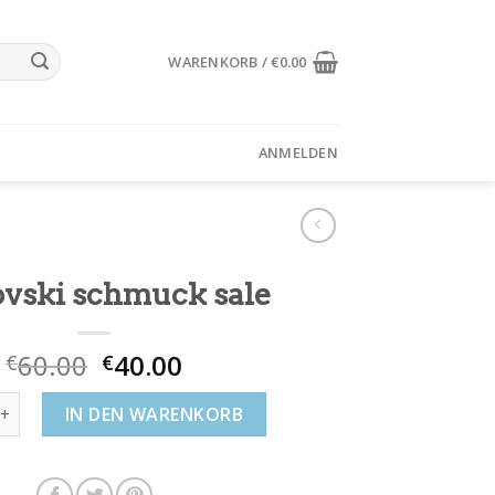
WARENKORB /
€
0.00
ANMELDEN
vski schmuck sale
60.00
40.00
€
€
i schmuck sale Menge
IN DEN WARENKORB