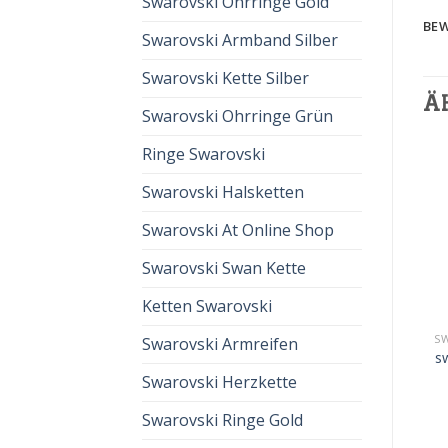
Swarovski Ohrringe Gold
BEW
Swarovski Armband Silber
Swarovski Kette Silber
Ä
Swarovski Ohrringe Grün
Ringe Swarovski
Swarovski Halsketten
Swarovski At Online Shop
Swarovski Swan Kette
Ketten Swarovski
SWAROVSKI SCHMUCK SALE
SWAROVSKI SCHMUCK SALE
S
Swarovski Armreifen
swarovski schmuck sale
swarovski schmuck sale
s
€
57.00
€
38.00
€
59.00
€
39.00
Swarovski Herzkette
Swarovski Ringe Gold