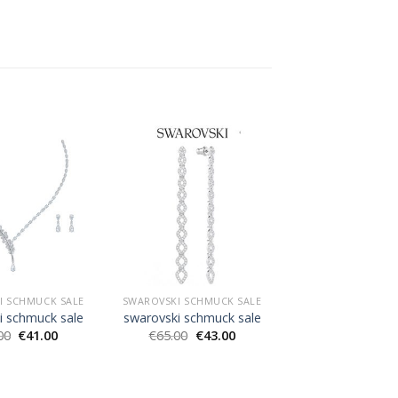
I SCHMUCK SALE
SWAROVSKI SCHMUCK SALE
i schmuck sale
swarovski schmuck sale
00
€
41.00
€
65.00
€
43.00