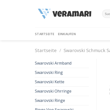
Skip
to
Such
content
nach:
STARTSEITE
EINKAUFEN
Startseite
/
Swarovski Schmuck S
Swarovski Armband
Swarovski Ring
Swarovski Kette
Swarovski Ohrringe
Swarovski Ringe
Ringe Von Swarovski