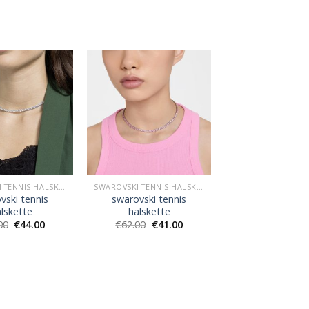
SWAROVSKI TENNIS HALSKETTE
SWAROVSKI TENNIS HALSKETTE
vski tennis
swarovski tennis
lskette
halskette
00
€
44.00
€
62.00
€
41.00