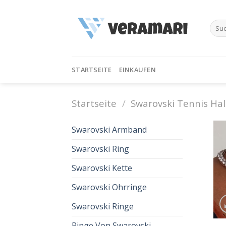
Skip
to
Such
content
nach:
STARTSEITE
EINKAUFEN
Startseite
/
Swarovski Tennis Hal
Swarovski Armband
Swarovski Ring
Swarovski Kette
Swarovski Ohrringe
Swarovski Ringe
Ringe Von Swarovski