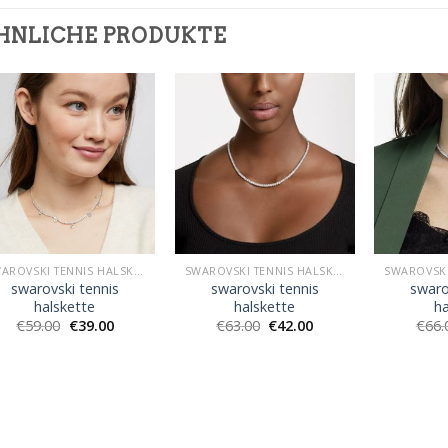
HNLICHE PRODUKTE
SWAROVSKI TENNIS HALSKETTE
SWAROVSKI TENNIS HALSKETTE
swarovski tennis
swarovski tennis
swaro
halskette
halskette
ha
€
59.00
€
39.00
€
63.00
€
42.00
€
66.