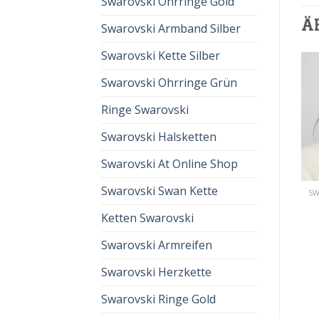
Swarovski Ohrringe Gold
Ä
Swarovski Armband Silber
Swarovski Kette Silber
Swarovski Ohrringe Grün
Ringe Swarovski
Swarovski Halsketten
Swarovski At Online Shop
Swarovski Swan Kette
SWAROVSKI TENNIS HALSKETTE
SWAROVSKI TENNIS HALSKETTE
swarovski tennis
swarovski tennis
Ketten Swarovski
halskette
halskette
€
62.00
€
41.00
€
62.00
€
41.00
Swarovski Armreifen
Swarovski Herzkette
Swarovski Ringe Gold