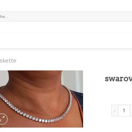
e
skette
swarov
swarovski