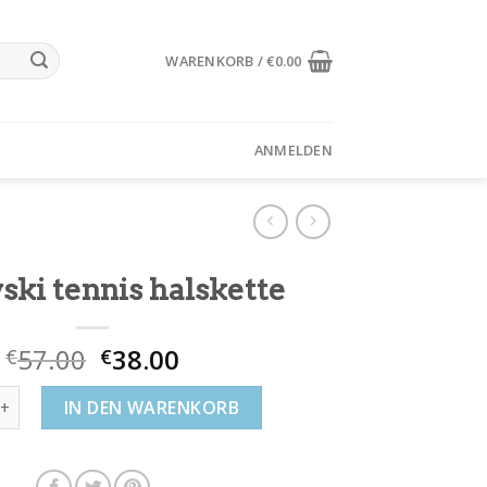
WARENKORB /
€
0.00
ANMELDEN
ski tennis halskette
57.00
38.00
€
€
 tennis halskette Menge
IN DEN WARENKORB