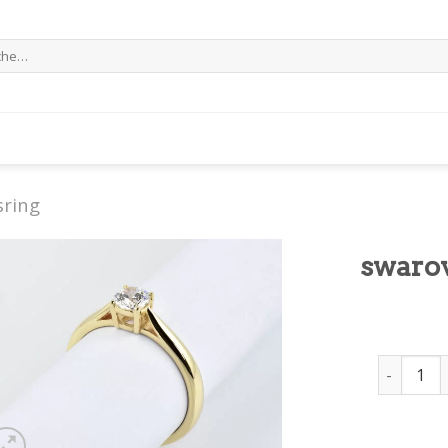
e
sring
swarov
swarovski