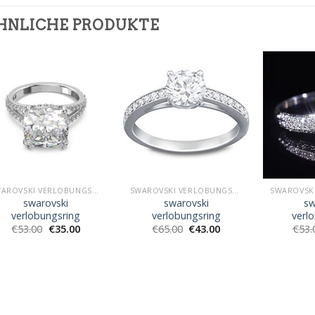
HNLICHE PRODUKTE
SWAROVSKI VERLOBUNGSRING
SWAROVSKI VERLOBUNGSRING
swarovski
swarovski
sw
verlobungsring
verlobungsring
verl
€
53.00
€
35.00
€
65.00
€
43.00
€
53.