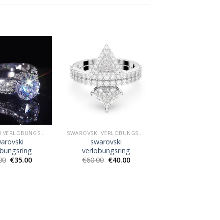
SWAROVSKI VERLOBUNGSRING
SWAROVSKI VERLOBUNGSRING
arovski
swarovski
obungsring
verlobungsring
00
€
35.00
€
60.00
€
40.00