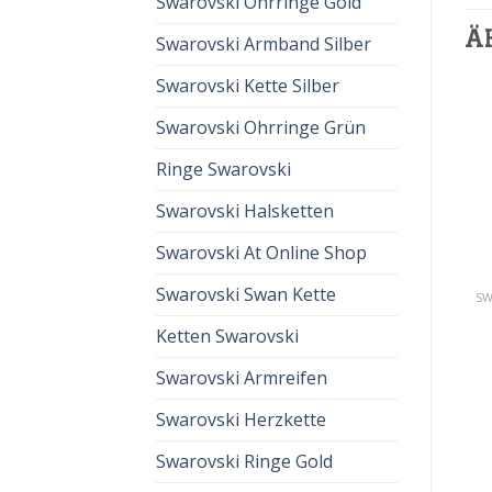
Swarovski Ohrringe Gold
Ä
Swarovski Armband Silber
Swarovski Kette Silber
Swarovski Ohrringe Grün
Ringe Swarovski
Swarovski Halsketten
Swarovski At Online Shop
Swarovski Swan Kette
SWAROVSKI VERLOBUNGSRING
SWAROVSKI VERLOBUNGSRING
swarovski
swarovski
Ketten Swarovski
verlobungsring
verlobungsring
€
53.00
€
35.00
€
65.00
€
43.00
Swarovski Armreifen
Swarovski Herzkette
Swarovski Ringe Gold