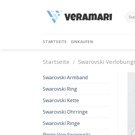
Skip
to
Such
content
nach:
STARTSEITE
EINKAUFEN
Startseite
/
Swarovski Verlobung
Swarovski Armband
Swarovski Ring
Swarovski Kette
Swarovski Ohrringe
Swarovski Ringe
Ringe Von Swarovski