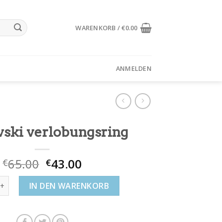
WARENKORB /
€
0.00
ANMELDEN
ski verlobungsring
65.00
43.00
€
€
 verlobungsring Menge
IN DEN WARENKORB