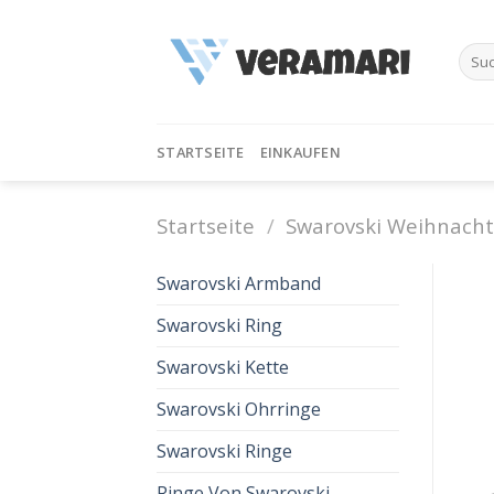
Skip
to
Such
content
nach:
STARTSEITE
EINKAUFEN
Startseite
/
Swarovski Weihnacht
Swarovski Armband
Swarovski Ring
Swarovski Kette
Swarovski Ohrringe
Swarovski Ringe
Ringe Von Swarovski