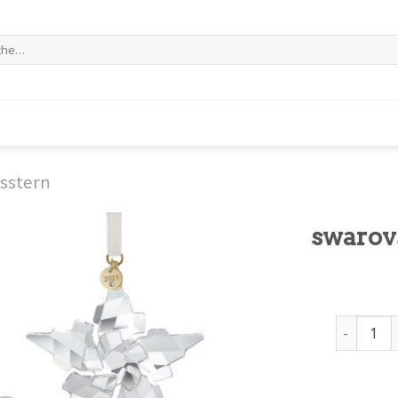
e
sstern
swarov
swarovsk