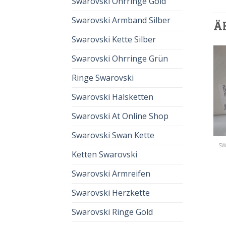
Swarovski Ohrringe Gold
Swarovski Armband Silber
Ä
Swarovski Kette Silber
Swarovski Ohrringe Grün
Ringe Swarovski
Swarovski Halsketten
Swarovski At Online Shop
Swarovski Swan Kette
SWAROVSKI WEIHNACHTSSTERN
SWAROVSKI WEIHNACHTSSTERN
Ketten Swarovski
swarovski
swarovski
weihnachtsstern
weihnachtsstern
€
57.00
€
38.00
€
65.00
€
43.00
Swarovski Armreifen
Swarovski Herzkette
Swarovski Ringe Gold