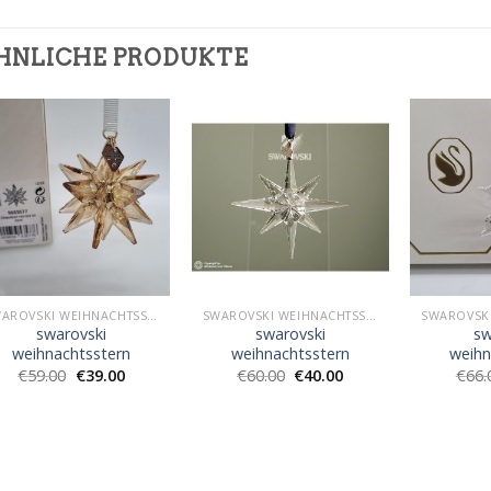
HNLICHE PRODUKTE
SWAROVSKI WEIHNACHTSSTERN
SWAROVSKI WEIHNACHTSSTERN
swarovski
swarovski
sw
weihnachtsstern
weihnachtsstern
weihn
€
59.00
€
39.00
€
60.00
€
40.00
€
66.