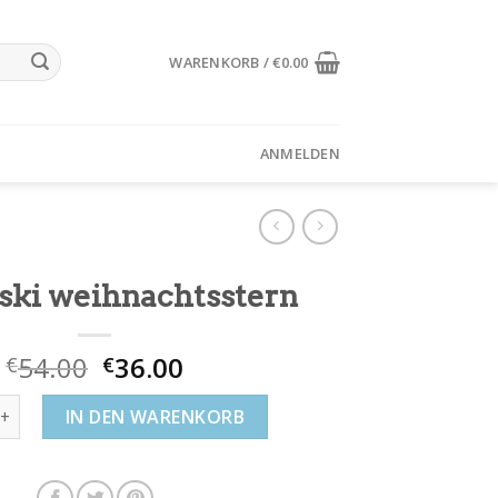
WARENKORB /
€
0.00
ANMELDEN
ski weihnachtsstern
54.00
36.00
€
€
i weihnachtsstern Menge
IN DEN WARENKORB