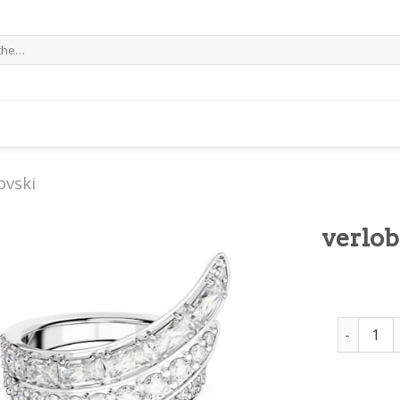
e
ovski
verlob
verlobung