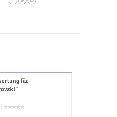
wertung für
rovski“
5