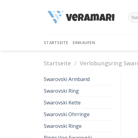
Skip
to
Such
content
nach:
STARTSEITE
EINKAUFEN
Startseite
/
Verlobungsring Swar
Swarovski Armband
Swarovski Ring
Swarovski Kette
Swarovski Ohrringe
Swarovski Ringe
Ringe Von Swarovski