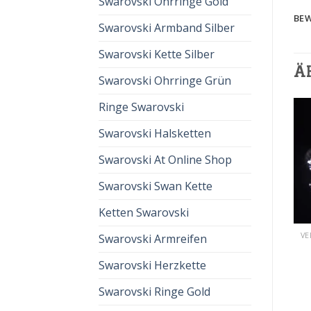
Swarovski Ohrringe Gold
BEW
Swarovski Armband Silber
Swarovski Kette Silber
Ä
Swarovski Ohrringe Grün
Ringe Swarovski
Swarovski Halsketten
Swarovski At Online Shop
Swarovski Swan Kette
Ketten Swarovski
VERLOBUNGSRING SWAROVSKI
VERLOBUNGSRING SWAROVSKI
Swarovski Armreifen
verlobungsring
verlobungsring
swarovski
swarovski
Swarovski Herzkette
€
56.00
€
37.00
€
59.00
€
39.00
Swarovski Ringe Gold