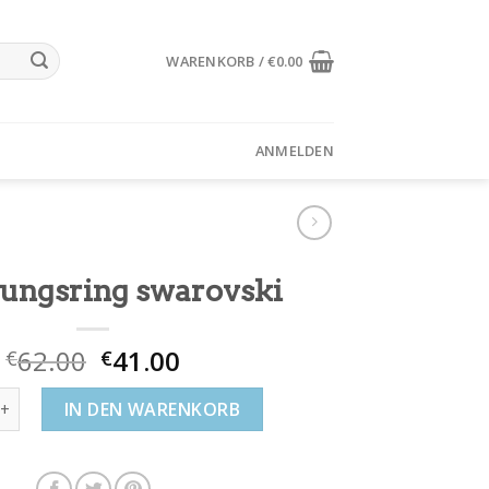
WARENKORB /
€
0.00
ANMELDEN
ungsring swarovski
62.00
41.00
€
€
sring swarovski Menge
IN DEN WARENKORB