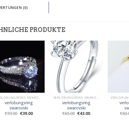
ERTUNGEN (0)
HNLICHE PRODUKTE
VERLOBUNGSRING SWAROVSKI
VERLOBUNGSRING SWAROVSKI
verlobungsring
verlobungsring
verl
swarovski
swarovski
sw
€
59.00
€
39.00
€
65.00
€
43.00
€
60.