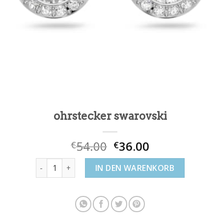
ohrstecker swarovski
54.00
36.00
€
€
ohrstecker swarovski Menge
IN DEN WARENKORB