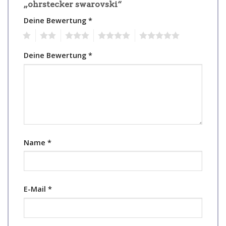
„ohrstecker swarovski“
Deine Bewertung
*
1
2
3
4
5
Deine Bewertung
*
Name
*
E-Mail
*