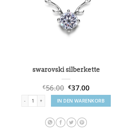
swarovski silberkette
56.00
37.00
€
€
swarovski silberkette Menge
IN DEN WARENKORB