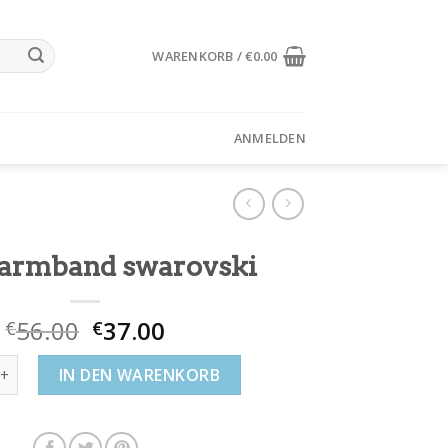
WARENKORB /
€
0.00
ANMELDEN
sarmband swarovski
56.00
37.00
€
€
mband swarovski Menge
IN DEN WARENKORB