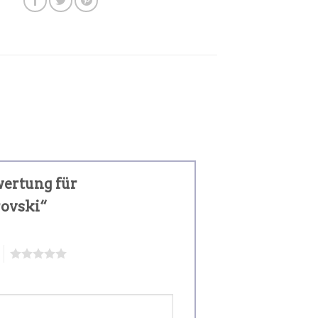
wertung für
rovski“
5