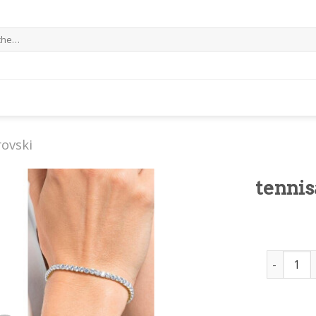
e
ovski
tenni
tennisar