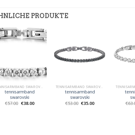
HNLICHE PRODUKTE
TENNISARMBAND SWAROVSKI
TENNISARMBAND SWAROVSKI
tennisarmband
tennisarmband
tenn
swarovski
swarovski
sw
€
57.00
€
38.00
€
53.00
€
35.00
€
63.