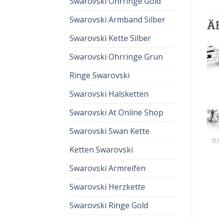
Swarovski Ohrringe Gold
Swarovski Armband Silber
Ä
Swarovski Kette Silber
Swarovski Ohrringe Grün
Ringe Swarovski
Swarovski Halsketten
Swarovski At Online Shop
Swarovski Swan Kette
TENNISARMBAND SWAROVSKI
TENNISARMBAND SWAROVSKI
Ketten Swarovski
tennisarmband
tennisarmband
swarovski
swarovski
€
57.00
€
38.00
€
63.00
€
42.00
Swarovski Armreifen
Swarovski Herzkette
Swarovski Ringe Gold