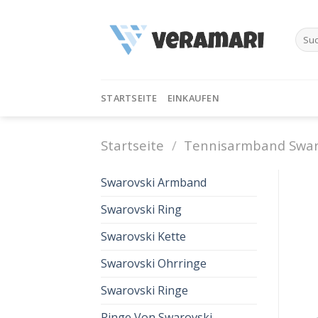
Skip
to
Such
content
nach:
STARTSEITE
EINKAUFEN
Startseite
/
Tennisarmband Swar
Swarovski Armband
Swarovski Ring
Swarovski Kette
Swarovski Ohrringe
Swarovski Ringe
Ringe Von Swarovski