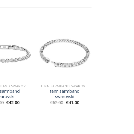
TENNISARMBAND SWAROVSKI
TENNISARMBAND SWAROVSKI
isarmband
tennisarmband
arovski
swarovski
00
€
42.00
€
62.00
€
41.00